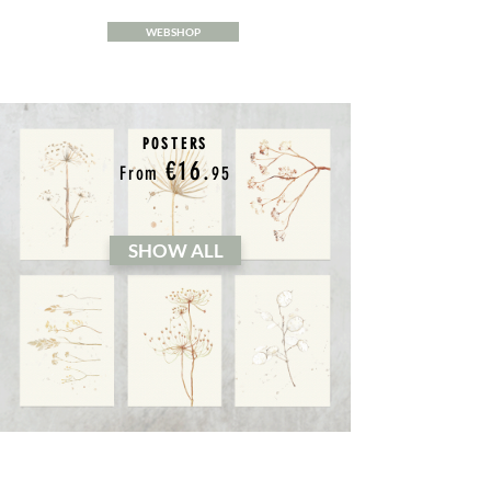
WEBSHOP
POSTERS
€16.
From
95
SHOW ALL