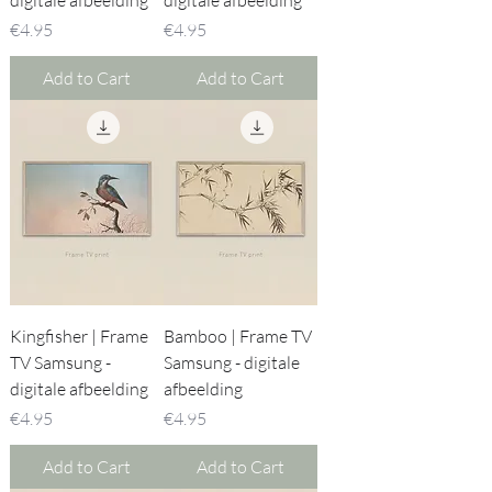
Price
Price
€4.95
€4.95
Add to Cart
Add to Cart
Kingfisher | Frame
Bamboo | Frame TV
TV Samsung -
Samsung - digitale
digitale afbeelding
afbeelding
Price
Price
€4.95
€4.95
Add to Cart
Add to Cart