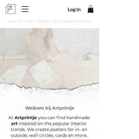
Log In
VANAF €30,- GEEN VERZENDKOSTEN
Welkom bij Artprintje
At
Artprintje
you can find handmade
art
inspired on the popular interior
trends. We create posters for in- en
outside, wall circles, cards en more.