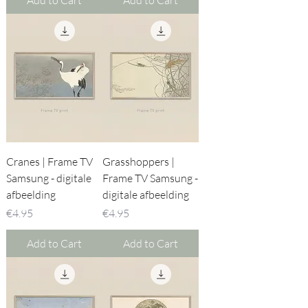
Add to Cart
Add to Cart
Cranes | Frame TV
Grasshoppers |
Samsung - digitale
Frame TV Samsung -
afbeelding
digitale afbeelding
Price
Price
€4.95
€4.95
Add to Cart
Add to Cart