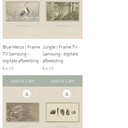
Blue Heros | Frame
Jungle | Frame TV
TV Samsung -
Samsung - digitale
digitale afbeelding
afbeelding
Price
Price
€4.95
€4.95
Add to Cart
Add to Cart