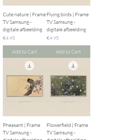
Cute nature | Frame
Flying birds | Frame
TV Samsung -
TV Samsung -
digitale afbeelding
digitale afbeelding
Price
Price
€4.95
€4.95
Add to Cart
Add to Cart
Pheasant | Frame
Flowerfield | Frame
TV Samsung -
TV Samsung -
digitale afbeelding
digitale afbeelding