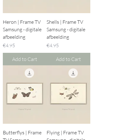
Heron | Frame TV
Shells | Frame TV
Samsung - digitale
Samsung - digitale
afbeelding
afbeelding
Price
Price
€4.95
€4.95
Add to Cart
Add to Cart
Butterflys | Frame
Flying | Frame TV
TV Samsung -
Samsung - digitale