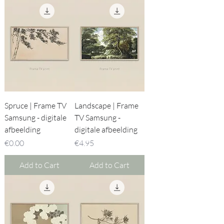
Spruce | Frame TV
Landscape | Frame
Samsung - digitale
TV Samsung -
afbeelding
digitale afbeelding
Price
Price
€0.00
€4.95
Add to Cart
Add to Cart