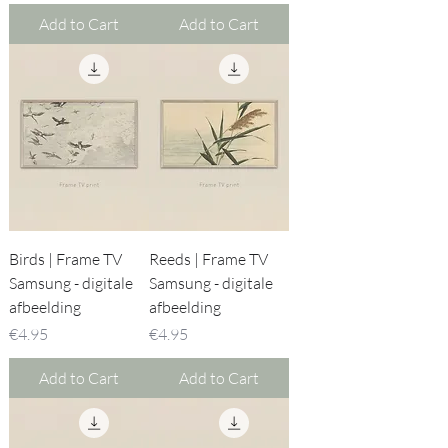
Add to Cart
Add to Cart
Birds | Frame TV
Reeds | Frame TV
Samsung - digitale
Samsung - digitale
afbeelding
afbeelding
Price
Price
€4.95
€4.95
Add to Cart
Add to Cart