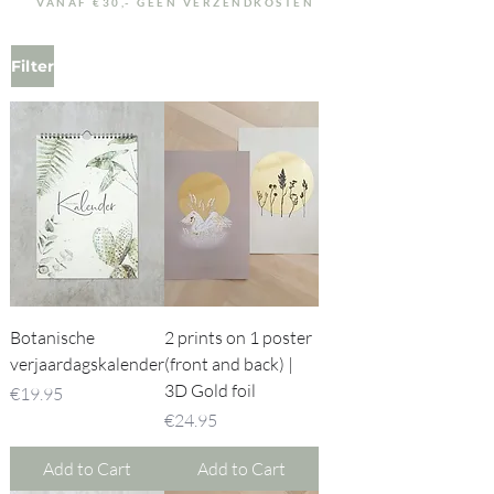
VANAF €30,- GEEN VERZENDKOSTEN
Filter
Botanische
2 prints on 1 poster
verjaardagskalender
(front and back) |
3D Gold foil
Price
€19.95
Price
€24.95
Add to Cart
Add to Cart