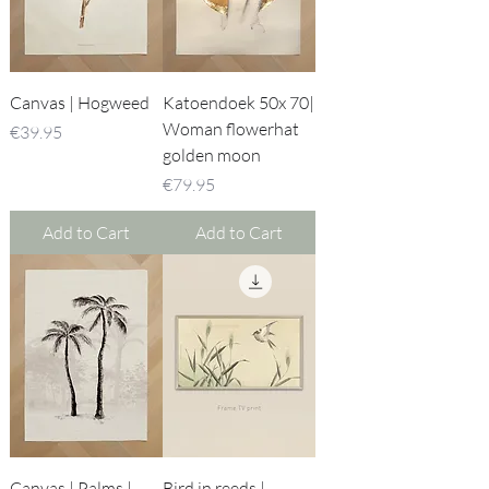
Canvas | Hogweed
Katoendoek 50x 70|
Woman flowerhat
Price
€39.95
golden moon
Price
€79.95
Add to Cart
Add to Cart
Canvas | Palms |
Bird in reeds |