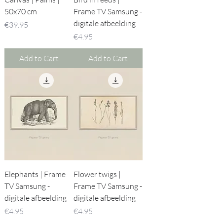
50x70 cm
Frame TV Samsung -
digitale afbeelding
Price
€39.95
Price
€4.95
Add to Cart
Add to Cart
Elephants | Frame
Flower twigs |
TV Samsung -
Frame TV Samsung -
digitale afbeelding
digitale afbeelding
Price
Price
€4.95
€4.95