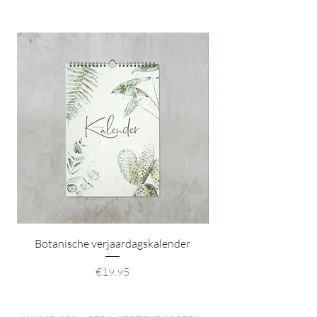
Botanische verjaardagskalender
2 prints on 1 poster (
Price
€19.95