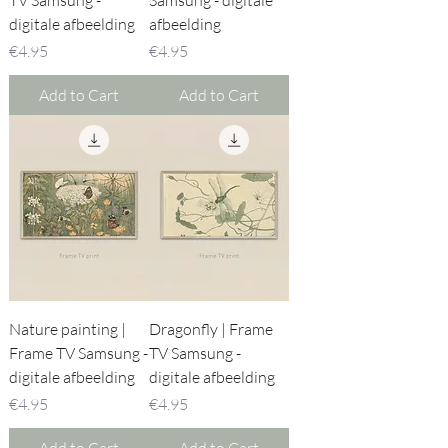
digitale afbeelding
afbeelding
Price
Price
€4.95
€4.95
Add to Cart
Add to Cart
Nature painting |
Dragonfly | Frame
Frame TV Samsung -
TV Samsung -
digitale afbeelding
digitale afbeelding
Price
Price
€4.95
€4.95