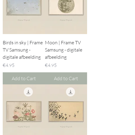
Birds in sky | Frame
Moon | Frame TV
TV Samsung -
Samsung - digitale
digitale afbeelding
afbeelding
Price
Price
€4.95
€4.95
Add to Cart
Add to Cart