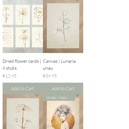
Dried flower cards |
Canvas | Lunaria
6 stuks
unau
Price
Price
€12.95
€39.95
Add to Cart
Add to Cart
Uniek | Hand beschilderd