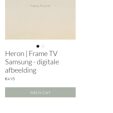
Heron | Frame TV
Samsung - digitale
afbeelding
Price
€4.95
Add to Cart
Krijg met deze afbeelding toegang tot
alle mogelijke opties.