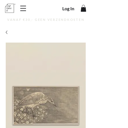
Log In
VANAF €30,- GEEN VERZENDKOSTEN