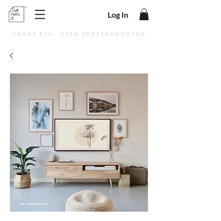
Log In
VANAF €30,- GEEN VERZENDKOSTEN