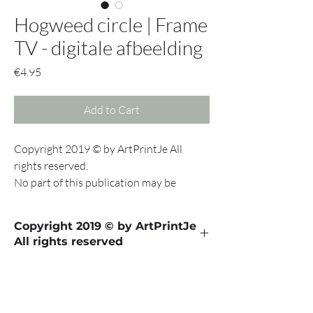
Hogweed circle | Frame
TV - digitale afbeelding
Price
€4.95
Add to Cart
Copyright 2019 © by ArtPrintJe All
rights reserved.
No part of this publication may be
reproduced, stored in a retrieval system
or transmitted in any form or by any
Copyright 2019 © by ArtPrintJe
means, electronic, mechanical,
All rights reserved
photocopying, recording or otherwise
without the prior written permission of
Download de app SmartThings op jouw
the copyright holder.
telefoon, verbind deze met de frame TV.
Als de TV aanstaat kun je klikken op "Samsung
The Frame..." en vanaf daar jouw eigen foto's