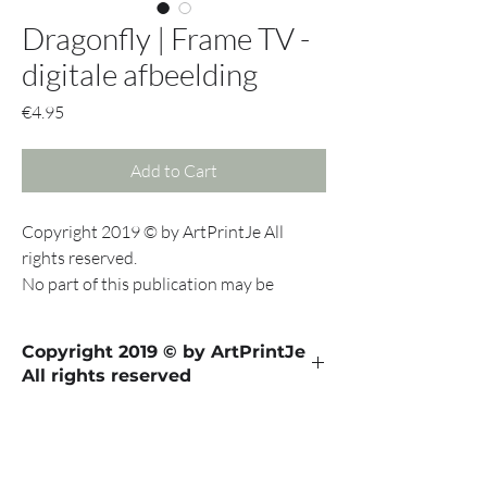
Dragonfly | Frame TV -
digitale afbeelding
Price
€4.95
Add to Cart
Copyright 2019 © by ArtPrintJe All
rights reserved.
No part of this publication may be
reproduced, stored in a retrieval system
or transmitted in any form or by any
Copyright 2019 © by ArtPrintJe
means, electronic, mechanical,
All rights reserved
photocopying, recording or otherwise
without the prior written permission of
Download de app SmartThings op jouw
the copyright holder.
telefoon, verbind deze met de frame TV.
Als de TV aanstaat kun je klikken op "Samsung
The Frame..." en vanaf daar jouw eigen foto's