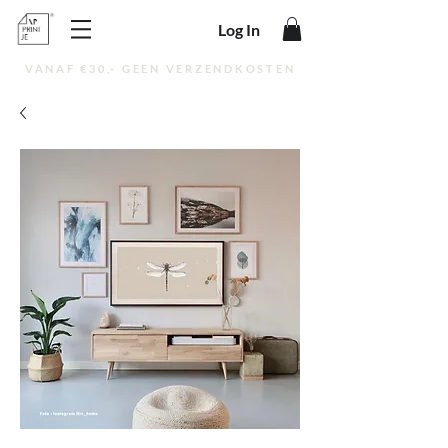
Log In
VANAF €30,- GEEN VERZENDKOSTEN