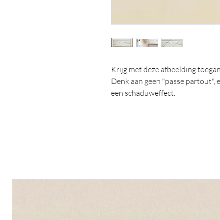
Krijg met deze afbeelding toegang
Denk aan geen "passe partout", e
een schaduweffect.
Copyright 2019 © by ArtPrintJe A
No part of this publication may b
system or transmitted in any for
mechanical, photocopying, recor
written permission of the copyri