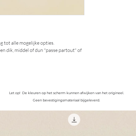
 tot alle mogelijke opties.
en dik, middel of dun "passe partout" of
ll rights reserved.
e reproduced, stored in a retrieval
m or by any means, electronic,
ding or otherwise without the prior
Let op! De kleuren op het scherm kunnen afwijken van het origineel.
ght holder.
Geen bevestigingsmateriaal bijgeleverd.