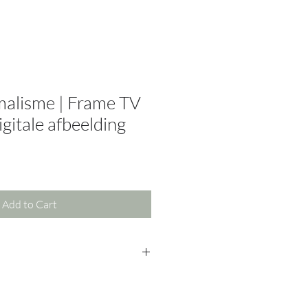
malisme | Frame TV
gitale afbeelding
Add to Cart
tThings op jouw telefoon, verbind
n en je in de "kunstmodes" zit.