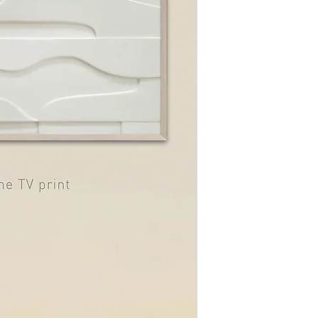
Je kunt in de app klik
vanaf daar jouw eigen