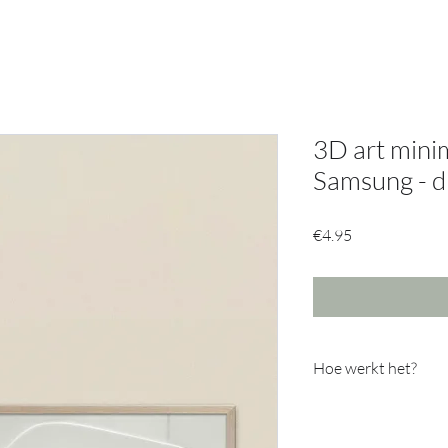
3D art mini
Samsung - di
Price
€4.95
Hoe werkt het?
Download de app Smar
deze met de frame TV.
Zorg dat je TV aanstaa