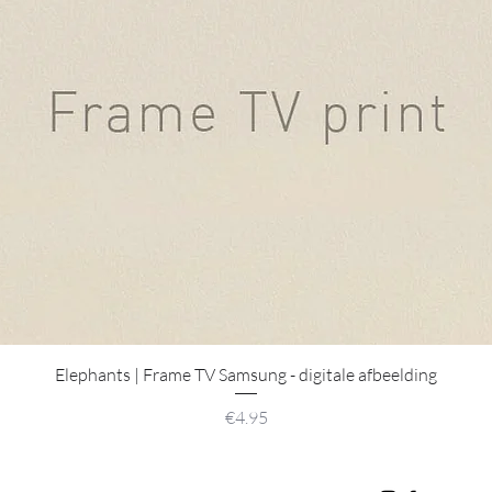
Quick View
Elephants | Frame TV Samsung - digitale afbeelding
Price
€4.95