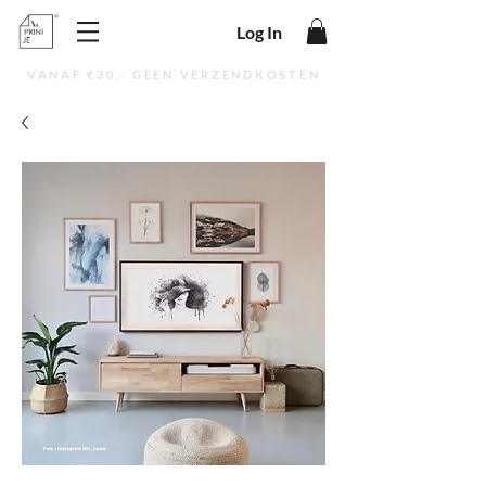
Log In
VANAF €30,- GEEN VERZENDKOSTEN