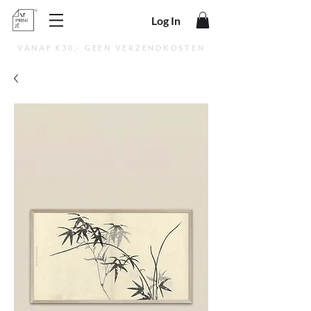
Log In
VANAF €30,- GEEN VERZENDKOSTEN