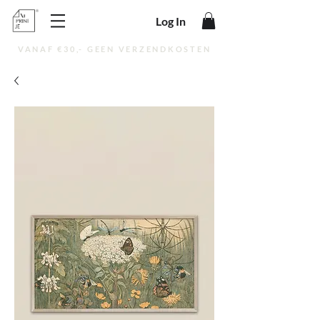
Log In
VANAF €30,- GEEN VERZENDKOSTEN